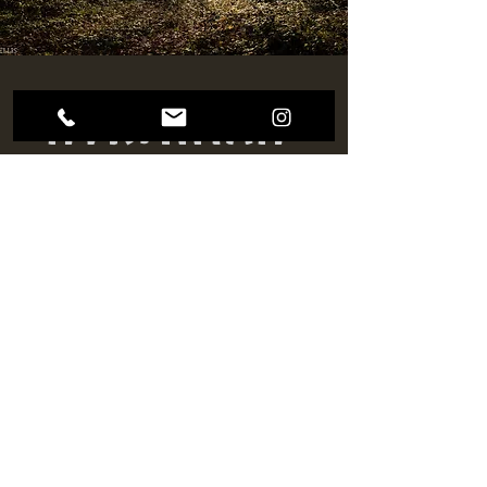
Northman
Tree and Garden
27510 Vexin-sur-Epte,
FRANCE
+33 6 51 47 92 21
contact
L'entreprise
Services